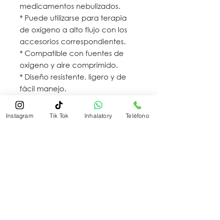
medicamentos nebulizados.
* Puede utilizarse para terapia
de oxígeno a alto flujo con los
accesorios correspondientes.
* Compatible con fuentes de
oxígeno y aire comprimido.
* Diseño resistente, ligero y de
fácil manejo.
* Conexiones estándar para
equipos de terapia respiratoria.
Instagram
Tik Tok
Inhalatory
Teléfono
Indicaciones de uso:
* Terapia con medicamentos
nebulizados.
* Administración de oxígeno
humidificado a alto flujo.
* Pacientes con enfermedades
respiratorias como asma, EPOC,
bronquitis, neumonía y otras
patologías que requieran