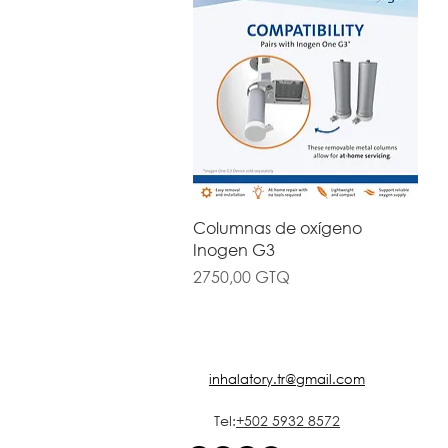
Vista rápida
Columnas de oxígeno
Inogen G3
Precio
2750,00 GTQ
inhalatory.tr@gmail.com
Tel:
+502 5932 8572