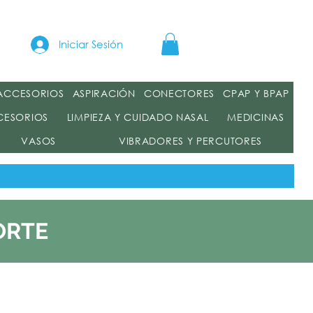
a
Iniciar Sesión
 ACCESORIOS
ASPIRACIÓN
CONECTORES
CPAP Y BPAP
CESORIOS
LIMPIEZA Y CUIDADO NASAL
MEDICINAS
VASOS
VIBRADORES Y PERCUTORES
ORTE