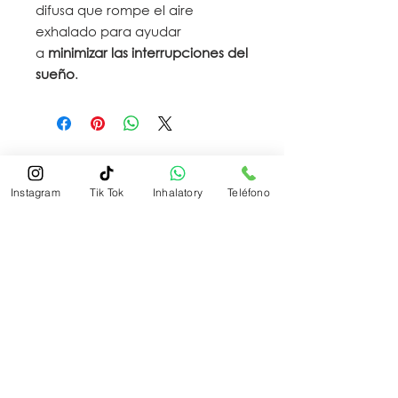
difusa que rompe el aire
exhalado para ayudar
a
minimizar las interrupciones del
sueño
.
Instagram
Tik Tok
Inhalatory
Teléfono
inhalatory.tr@gmail.com
Tel:
+502 5932 8572