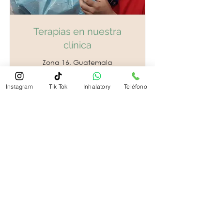
Terapias en nuestra
clínica
Zona 16, Guatemala
Leer más
Instagram
Tik Tok
Inhalatory
Teléfono
1 h 30 min
200
200 GTQ
quetzales
guatemaltecos
Reservar Ahora