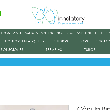
Terapia Respiratori
ETROS
ANTI - ASFIXIA
ANTIRRONQUIDOS
ASISTENTE DE TOS
EQUIPOS EN ALQUILER
ESTUDIOS
FILTROS
IPPB AC
SOLUCIONES
TERAPIAS
TUBOS
Cánula Bin