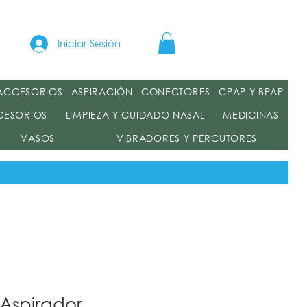
a
Iniciar Sesión
 ACCESORIOS
ASPIRACIÓN
CONECTORES
CPAP Y BPAP
CESORIOS
LIMPIEZA Y CUIDADO NASAL
MEDICINAS
VASOS
VIBRADORES Y PERCUTORES
 Aspirador