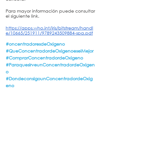
Para mayor información puede consultar 
el siguiente link.
https://apps.who.int/iris/bitstream/handl
e/10665/251911/9789243509884-spa.pdf
#oncentradoresdeOxigeno
#QueConcentradordeOxigenoeselMejor
#ComprarConcentradordeOxigeno
#ParaquesirveunConcentradordeOxigen
o
#DondeconsigounConcentradordeOxig
eno