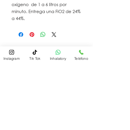
oxígeno de 1 a 6 litros por
minuto. Entrega una FiO2 de 24%
a 44%.
Instagram
Tik Tok
Inhalatory
Teléfono
inhalatory.tr@gmail.com
Tel:
+502 5932 8572