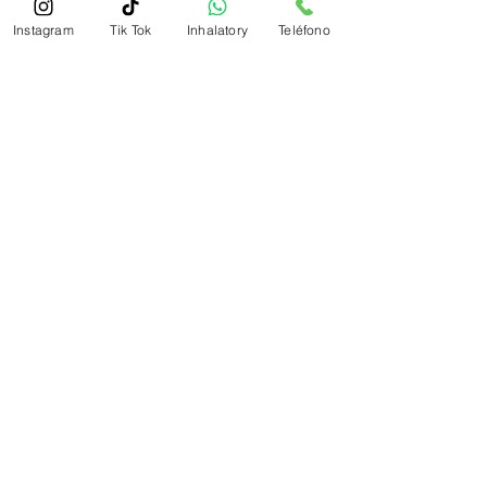
Instagram
Tik Tok
Inhalatory
Teléfono
inhalatory.tr@gmail.com
Tel:
+502 5932 8572
Inicio
Contacto
Nosotros
Blog
Equipos
Terapias