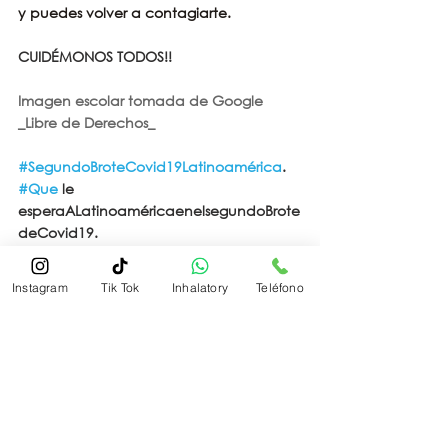
y puedes volver a contagiarte.
CUIDÉMONOS TODOS!!
Imagen escolar tomada de Google 
_Libre de Derechos_
#SegundoBroteCovid19Latinoamérica
.
#Que
 le 
esperaALatinoaméricaenelsegundoBrote
deCovid19.
#SegundoBrotePandemiaenAméricaLati
na
. 
Instagram
Tik Tok
Inhalatory
Teléfono
#NuevobroteCovid19